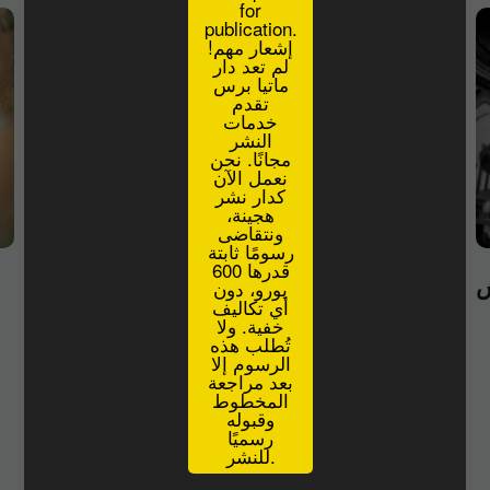
for
publication.
إشعار مهم!
لم تعد دار
ماتيا برس
تقدم
خدمات
النشر
مجانًا. نحن
نعمل الآن
كدار نشر
هجينة،
ونتقاضى
رسومًا ثابتة
قدرها 600
ش
الهجوم نحو الرّيح — حسين خضّور
يورو، دون
أي تكاليف
خفية. ولا
تُطلب هذه
الرسوم إلا
1
2
3
4
»
بعد مراجعة
المخطوط
وقبوله
رسميًا
للنشر.